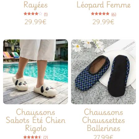
Rayées
Léopard Femme
(1)
(6)
Note
Note
29.99
€
29.99
€
4.00
4.83
sur 5
sur 5
Chaussons
Chaussons
Sabots Été Chien
Chaussettes
Rigolo
Ballerines
27.99
€
(2)