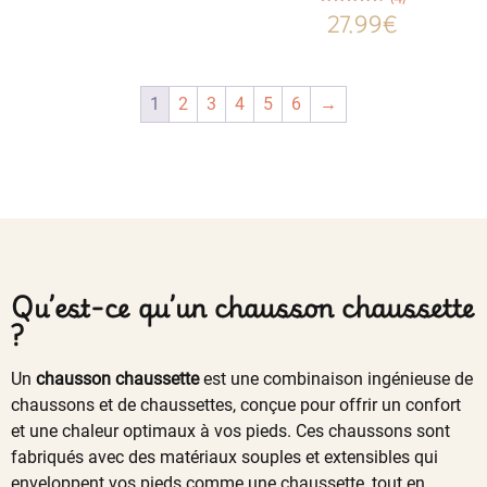
Note
27.99
€
4.75
sur 5
1
2
3
4
5
6
→
Qu’est-ce qu’un chausson chaussette
?
Un
chausson chaussette
est une combinaison ingénieuse de
chaussons et de chaussettes, conçue pour offrir un confort
et une chaleur optimaux à vos pieds. Ces chaussons sont
fabriqués avec des matériaux souples et extensibles qui
enveloppent vos pieds comme une chaussette, tout en