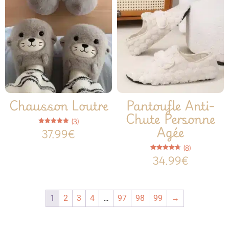
Chausson Loutre
Pantoufle Anti-
Chute Personne
(3)
Agée
Note
37.99
€
5.00
sur 5
(8)
Note
34.99
€
4.75
sur 5
1
2
3
4
…
97
98
99
→