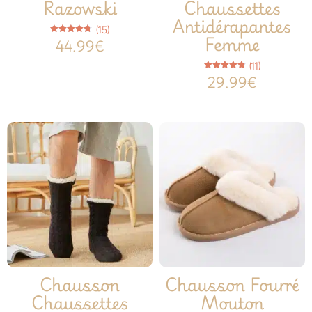
Razowski
Chaussettes
Antidérapantes
(15)
Femme
Note
44.99
€
4.73
sur 5
(11)
Note
29.99
€
4.82
sur 5
Chausson
Chausson Fourré
Chaussettes
Mouton