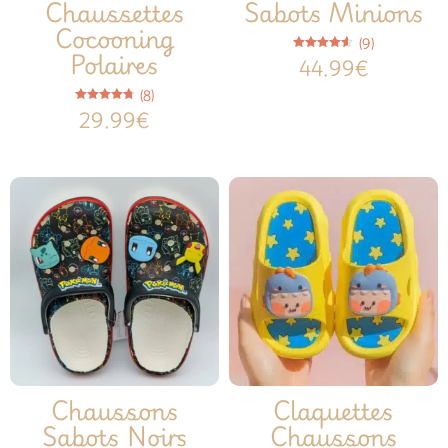
Chaussettes
Sabots Minions
Cocooning
(9)
Polaires
Note
44.99
€
4.56
sur 5
(8)
Note
29.99
€
4.75
sur 5
Chaussons
Claquettes
Sabots Noirs
Chaussons