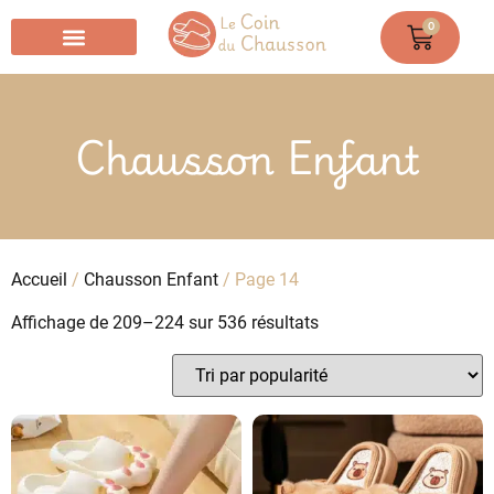
0
Chausson Chaussette
Chausson Enfant
Accueil
/
Chausson Enfant
/ Page 14
Affichage de 209–224 sur 536 résultats