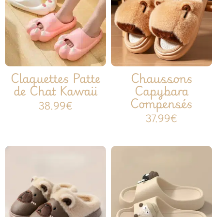
Claquettes Patte
Chaussons
de Chat Kawaii
Capybara
Compensés
38.99
€
37.99
€