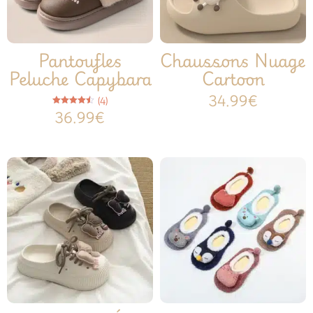
Pantoufles
Chaussons Nuage
Peluche Capybara
Cartoon
34.99
€
(4)
Note
36.99
€
4.50
sur 5