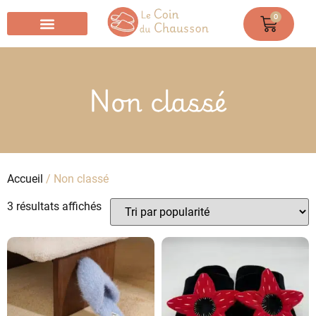
0
Chausson Chaussette
Non classé
Accueil
/ Non classé
3 résultats affichés