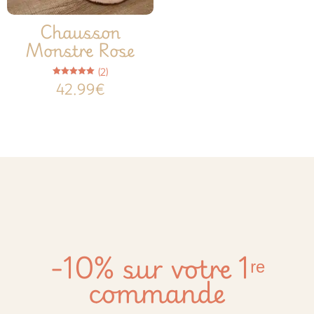
Chausson
Monstre Rose
(2)
Note
42.99
€
5.00
sur 5
-10% sur votre 1ʳᵉ
commande