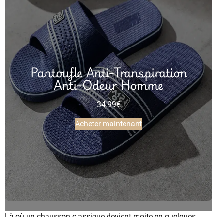
Pantoufle Anti-Transpiration
Anti-Odeur Homme
34.99
€
Acheter maintenant
Là où un chausson classique devient moite en quelques