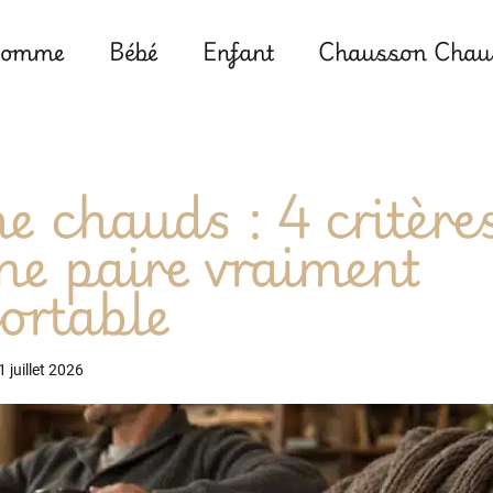
omme
Bébé
Enfant
Chausson Chaus
chauds : 4 critère
ne paire vraiment
ortable
1 juillet 2026