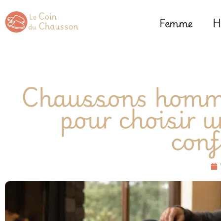
Femme
H
Chaussons homme 
pour choisir u
conf