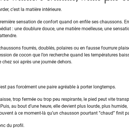
rder, c’est la matière intérieure.
 première sensation de confort quand on enfile ses chaussons. En
édiat : une doublure douce, une matière moelleuse, une sensati
attendre.
chaussons fourrés, doublés, polaires ou en fausse fourrure plaise
ression de cocon que l’on recherche quand les températures baiss
e chez soi après une journée dehors.
’est pas forcément une paire agréable à porter longtemps.
aisse, trop fermée ou trop peu respirante, le pied peut vite transp
 Puis, au bout d’une heure, elle devient plus lourde, plus humide
 souvent à ce moment-là qu’un chausson pourtant “chaud” finit pa
c du profil.