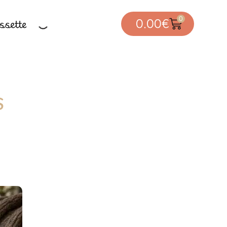
0
sette
0.00
€
s