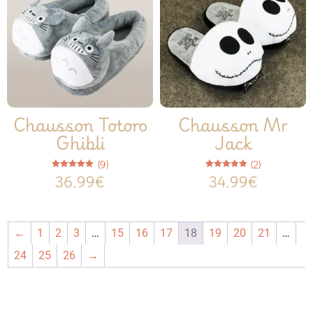
Chausson Totoro
Chausson Mr
Ghibli
Jack
(9)
(2)
Note
Note
36.99
€
34.99
€
4.89
5.00
sur 5
sur 5
←
1
2
3
…
15
16
17
18
19
20
21
…
24
25
26
→