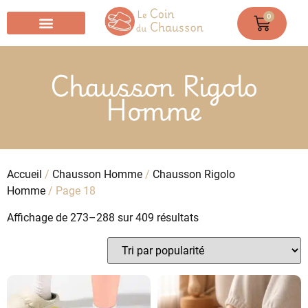
0
Chausson Chaussette
Chausson Rigolo
Homme
Accueil
/
Chausson Homme
/
Chausson Rigolo
Homme
/ Page 18
Affichage de 273–288 sur 409 résultats