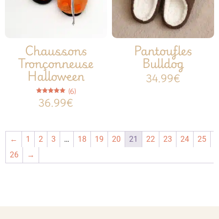
Chaussons
Pantoufles
Tronçonneuse
Bulldog
Halloween
34.99
€
(6)
Note
36.99
€
5.00
sur 5
←
1
2
3
…
18
19
20
21
22
23
24
25
26
→