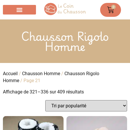
0
Chausson Chaussette
Chausson Rigolo
Homme
Accueil
/
Chausson Homme
/
Chausson Rigolo
Homme
/ Page 21
Affichage de 321–336 sur 409 résultats