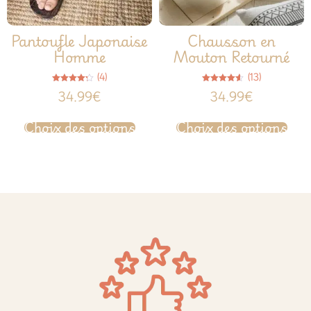
Pantoufle Japonaise
Chausson en
Homme
Mouton Retourné
(4)
(13)
Note
Note
34.99
€
34.99
€
4.25
4.54
sur 5
sur 5
Choix des options
Choix des options