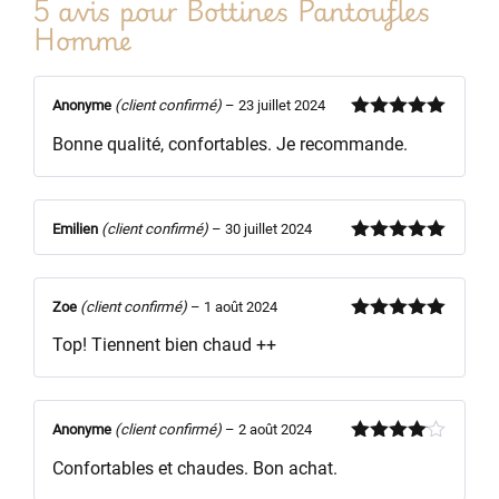
5 avis pour
Bottines Pantoufles
Homme
Anonyme
(client confirmé)
–
23 juillet 2024
Note
5
sur
Bonne qualité, confortables. Je recommande.
5
Emilien
(client confirmé)
–
30 juillet 2024
Note
5
sur
5
Zoe
(client confirmé)
–
1 août 2024
Note
5
sur
Top! Tiennent bien chaud ++
5
Anonyme
(client confirmé)
–
2 août 2024
Note
4
Confortables et chaudes. Bon achat.
sur 5