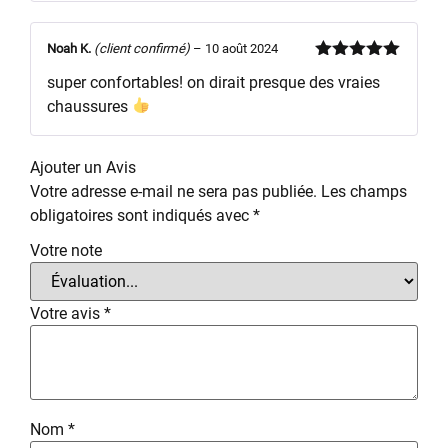
Noah K.
(client confirmé)
–
10 août 2024
Note
5
sur
super confortables! on dirait presque des vraies
5
chaussures
Ajouter un Avis
Votre adresse e-mail ne sera pas publiée.
Les champs
obligatoires sont indiqués avec
*
Votre note
Votre avis
*
Nom
*