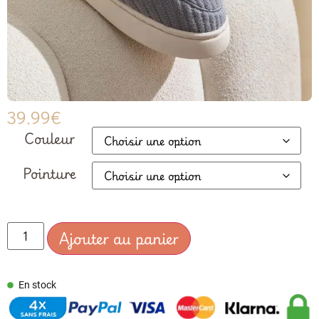
39.99
€
Couleur
Pointure
Ajouter au panier
En stock