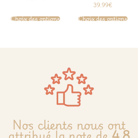
sur 5
Note
39.99
€
5.00
sur 5
Choix des options
Choix des options
Nos clients nous ont
attribué la note de
4.8