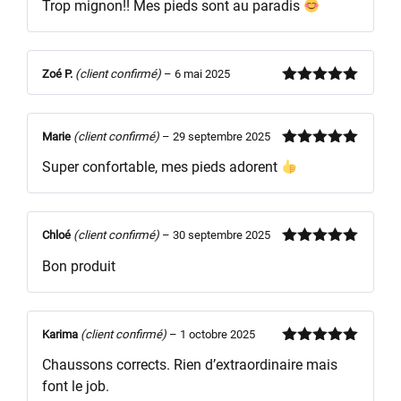
Trop mignon!! Mes pieds sont au paradis
5
Zoé P.
(client confirmé)
–
6 mai 2025
Note
5
sur
5
Marie
(client confirmé)
–
29 septembre 2025
Note
5
sur
Super confortable, mes pieds adorent
5
Chloé
(client confirmé)
–
30 septembre 2025
Note
5
sur
Bon produit
5
Karima
(client confirmé)
–
1 octobre 2025
Note
5
sur
Chaussons corrects. Rien d’extraordinaire mais
5
font le job.