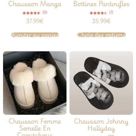
Chausson Manga
Bottines Pantoufles
(9)
(7)
Note
Note
37.99
€
35.99
€
4.56
4.43
sur 5
sur 5
Ajouter au panier
Choix des options
Chausson Femme
Chausson Johnny
Semelle En
Hallyday
Caoutchouc