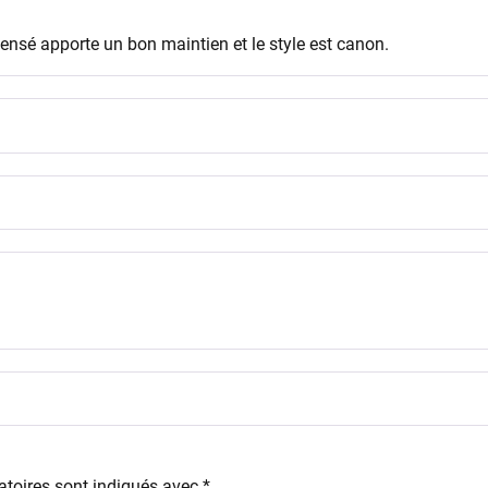
nsé apporte un bon maintien et le style est canon.
toires sont indiqués avec
*