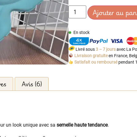
Ajouter au pan
En stock
Livré sous
3 – 7 jours
avec La Po
Livraison gratuite
en France, Belg
Satisfait ou remboursé
pendant 1
res
Avis (6)
our un look unique avec sa
semelle haute tendance
.