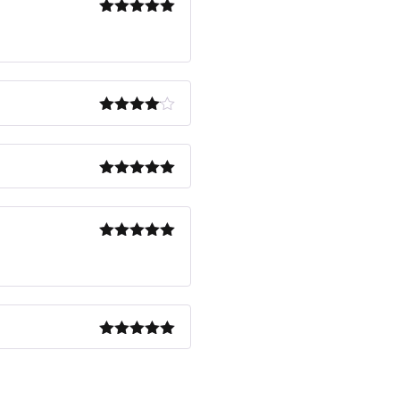
Note
5
sur
5
Note
4
sur 5
Note
5
sur
5
Note
5
sur
5
Note
5
sur
5