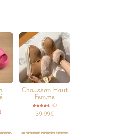
n
Chausson Haut
é
Femme
(8)
Note
)
39.99
€
4.63
sur 5
tions
Choix des options