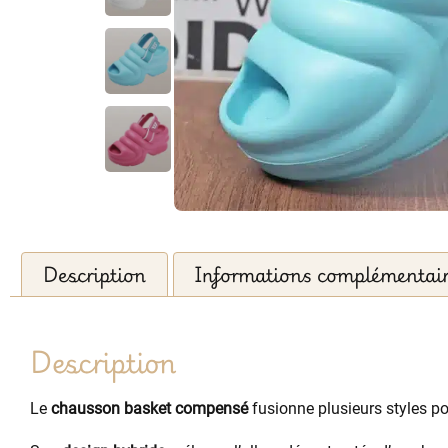
Description
Informations complémentai
Description
Le
chausson basket compensé
fusionne plusieurs styles p