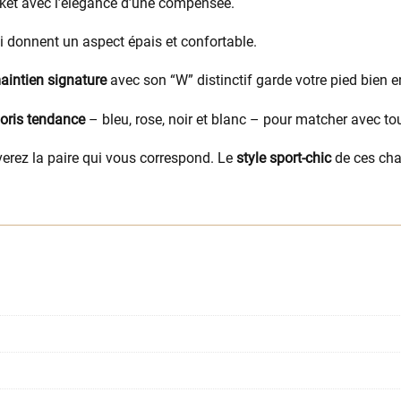
sket avec l’élégance d’une compensée.
 donnent un aspect épais et confortable.
intien signature
avec son “W” distinctif garde votre pied bien e
loris tendance
– bleu, rose, noir et blanc – pour matcher avec tou
verez la paire qui vous correspond. Le
style sport-chic
de ces cha