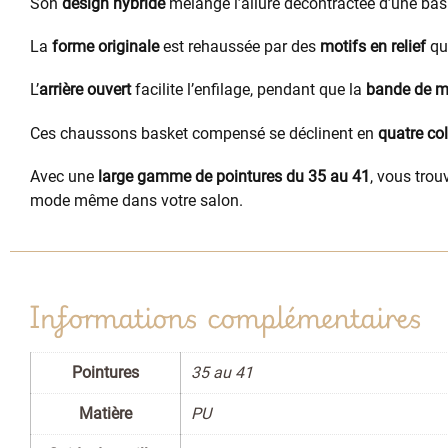
Son
design hybride
mélange l’allure décontractée d’une ba
La
forme originale
est rehaussée par des
motifs en relief
qui
L’
arrière ouvert
facilite l’enfilage, pendant que la
bande de ma
Ces chaussons basket compensé se déclinent en
quatre co
Avec une
large gamme de pointures du 35 au 41
, vous trou
mode même dans votre salon.
Informations complémentaires
Pointures
35 au 41
Matière
PU