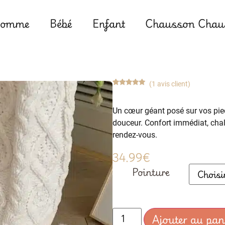
omme
Bébé
Enfant
Chausson Chaus
(
1
avis client)
Noté
1
5.00
sur 5
basé sur
Un cœur géant posé sur vos pie
notation
client
douceur. Confort immédiat, chal
rendez-vous.
34.99
€
Pointure
Ajouter au pan