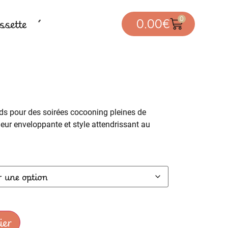
0
sette
0.00
€
ds pour des soirées cocooning pleines de
eur enveloppante et style attendrissant au
ier