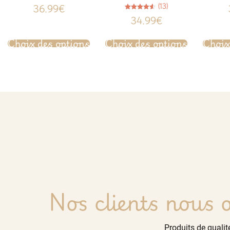
Note
(13)
36.99
€
4.78
sur 5
Note
34.99
€
4.54
sur 5
Choix des options
Choix des options
Choix
Nos clients nous o
Produits de qualité