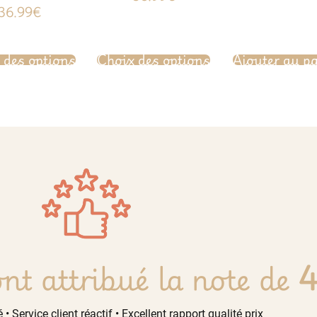
sur 5
Note
36.99
€
4.60
sur 5
 des options
Choix des options
Ajouter au p
nt attribué la note de
4
 • Service client réactif • Excellent rapport qualité prix