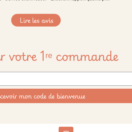
Lire les avis
r votre 1ʳᵉ commande
cevoir mon code de bienvenue