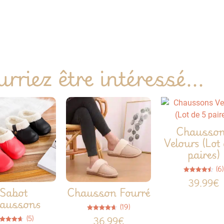
rriez être intéressé...
Chausso
Velours (Lot
paires)
(6)
Note
39.99
€
4.50
Sabot
Chausson Fourré
sur 5
aussons
(19)
Note
(5)
36.99
€
4.63