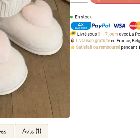
En stock
Livré sous
3 – 7 jours
avec La Po
Livraison gratuite
en France, Belg
Satisfait ou remboursé
pendant 1
res
Avis (1)