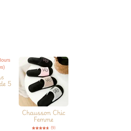
ns
 de 5
Chausson Chic
Femme
(9)