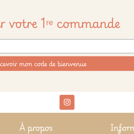
r votre 1ʳᵉ commande
cevoir mon code de bienvenue
À propos
Infor