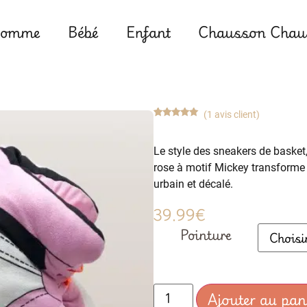
omme
Bébé
Enfant
Chausson Chaus
(
1
avis client)
Noté
1
5.00
sur 5
basé sur
Le style des sneakers de basket
notation
client
rose à motif Mickey transform
urbain et décalé.
39.99
€
Pointure
Ajouter au pan