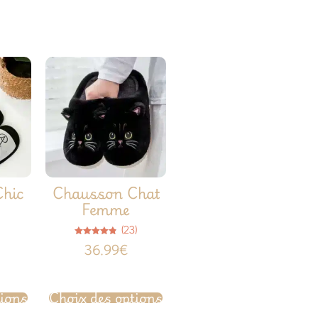
hic
Chausson Chat
Femme
(23)
Note
36.99
€
4.78
sur 5
tions
Choix des options