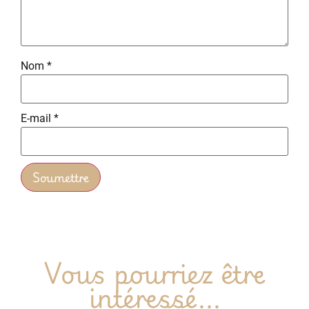
Nom
*
E-mail
*
Vous pourriez être
intéressé...