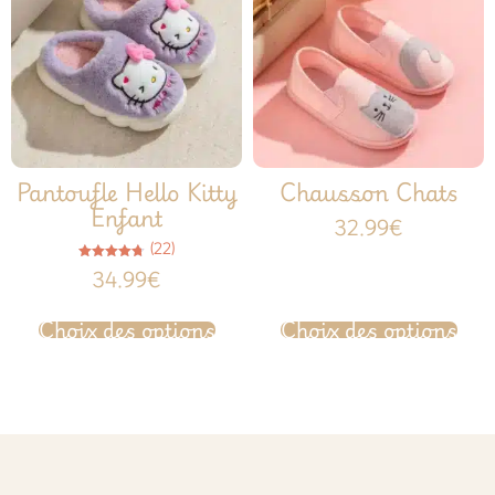
Pantoufle Hello Kitty
Chausson Chats
Enfant
32.99
€
(22)
Note
34.99
€
4.77
sur 5
Choix des options
Choix des options