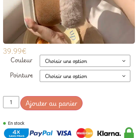
39.99
€
Couleur
Pointure
Ajouter au panier
En stock