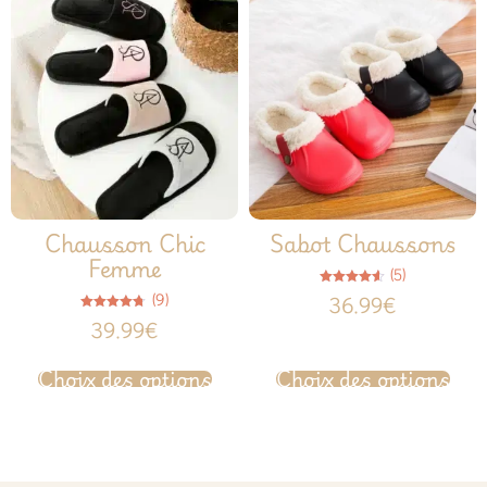
Chausson Chic
Sabot Chaussons
Femme
(5)
Note
(9)
36.99
€
4.60
sur 5
Note
39.99
€
4.67
sur 5
Choix des options
Choix des options