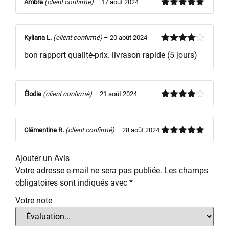
Ambre
(client confirmé)
–
17 août 2024
Note
5
sur
5
Kyliana L.
(client confirmé)
–
20 août 2024
Note
4
bon rapport qualité-prix. livrason rapide (5 jours)
sur 5
Élodie
(client confirmé)
–
21 août 2024
Note
4
sur 5
Clémentine R.
(client confirmé)
–
28 août 2024
Note
5
sur
5
Ajouter un Avis
Votre adresse e-mail ne sera pas publiée.
Les champs
obligatoires sont indiqués avec
*
Votre note