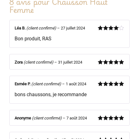
8 avis pour
Chausson Haut
Femme
Léa B.
(client confirmé)
–
27 juillet 2024
Note
4
Bon produit, RAS
sur 5
Zora
(client confirmé)
–
31 juillet 2024
Note
5
sur
5
Esmée P.
(client confirmé)
–
1 août 2024
Note
5
sur
bons chaussons, je recommande
5
Anonyme
(client confirmé)
–
7 août 2024
Note
5
sur
5