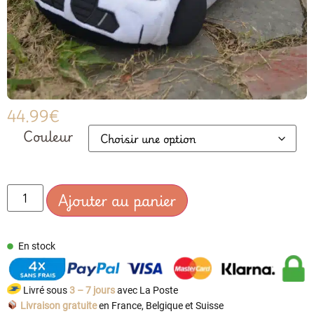
44.99
€
Couleur
Ajouter au panier
En stock
Livré sous
3 – 7 jours
avec La Poste
Livraison gratuite
en France, Belgique et Suisse