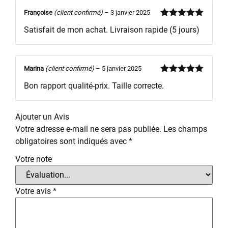
Françoise
(client confirmé)
–
3 janvier 2025
Note
5
sur
Satisfait de mon achat. Livraison rapide (5 jours)
5
Marina
(client confirmé)
–
5 janvier 2025
Note
5
sur
Bon rapport qualité-prix. Taille correcte.
5
Ajouter un Avis
Votre adresse e-mail ne sera pas publiée.
Les champs
obligatoires sont indiqués avec
*
Votre note
Votre avis
*