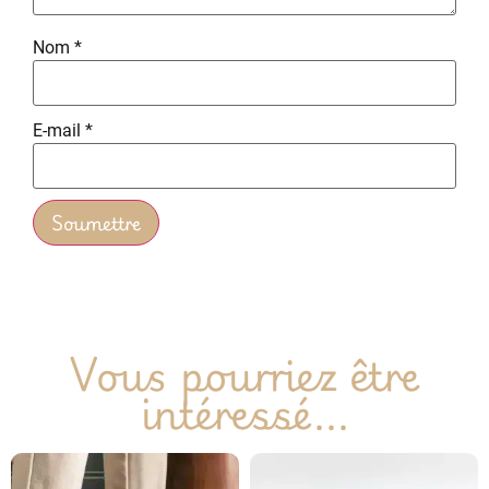
Nom
*
E-mail
*
Vous pourriez être
intéressé...