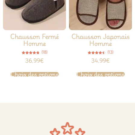
Chausson Fermé
Chausson Japonais
Homme
Homme
(18)
(13)
Note
Note
36.99
€
34.99
€
4.72
4.46
sur 5
sur 5
Choix des options
Choix des options