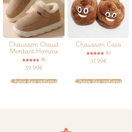
Chausson Chaud
Chausson Caca
Montant Homme
(6)
Note
(8)
37.99
€
4.83
sur 5
Note
39.99
€
4.63
sur 5
Choix des options
Choix des options