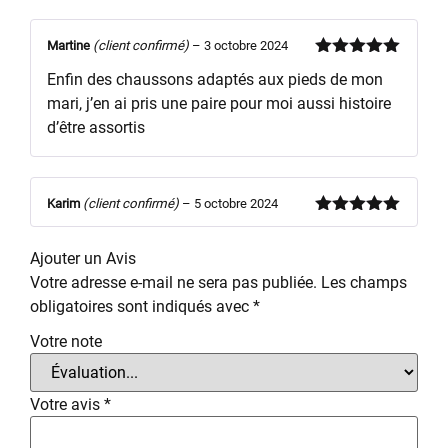
sur 5
Martine
(client confirmé)
–
3 octobre 2024
Note
5
sur
Enfin des chaussons adaptés aux pieds de mon
5
mari, j’en ai pris une paire pour moi aussi histoire
d’être assortis
Karim
(client confirmé)
–
5 octobre 2024
Note
5
sur
5
Ajouter un Avis
Votre adresse e-mail ne sera pas publiée.
Les champs
obligatoires sont indiqués avec
*
Votre note
Votre avis
*