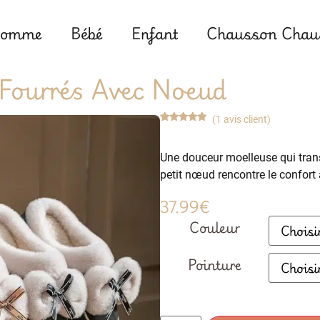
omme
Bébé
Enfant
Chausson Chaus
Fourrés Avec Noeud
(
1
avis client)
Noté
1
5.00
sur 5
basé sur
Une douceur moelleuse qui tran
notation
client
petit nœud rencontre le confort
37.99
€
Couleur
Pointure