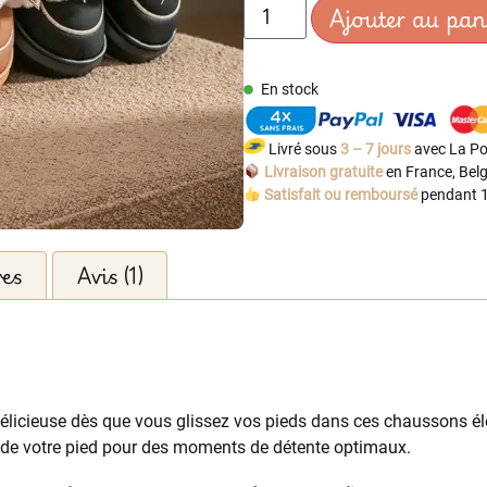
Ajouter au pan
En stock
Livré sous
3 – 7 jours
avec La Po
Livraison gratuite
en France, Belg
Satisfait ou remboursé
pendant 1
res
Avis (1)
élicieuse dès que vous glissez vos pieds dans ces chaussons él
 de votre pied pour des moments de détente optimaux.