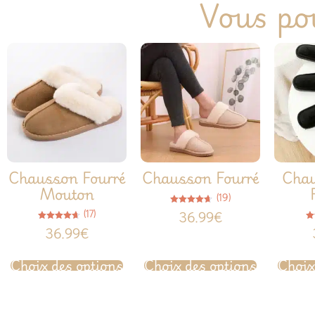
Vous pou
Chausson Fourré
Chausson Fourré
Chau
Mouton
(19)
Note
(17)
36.99
€
4.63
sur 5
Note
36.99
€
4.65
sur 5
Choix des options
Choix des options
Choix