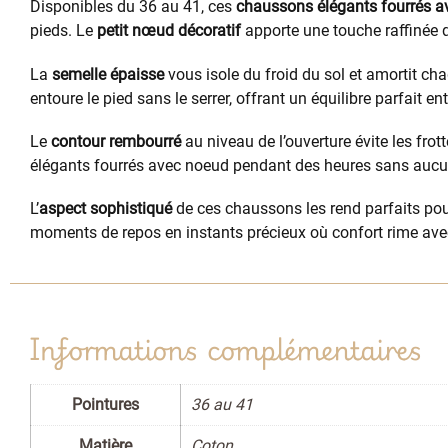
Disponibles du 36 au 41, ces
chaussons élégants fourrés 
pieds. Le
petit nœud décoratif
apporte une touche raffinée 
La
semelle épaisse
vous isole du froid du sol et amortit ch
entoure le pied sans le serrer, offrant un équilibre parfait en
Le
contour rembourré
au niveau de l’ouverture évite les fro
élégants fourrés avec noeud pendant des heures sans aucu
L’
aspect sophistiqué
de ces chaussons les rend parfaits pou
moments de repos en instants précieux où confort rime avec
Informations complémentaires
Pointures
36 au 41
Matière
Coton