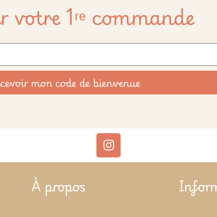
r votre 1ʳᵉ commande
cevoir mon code de bienvenue
À propos
Infor