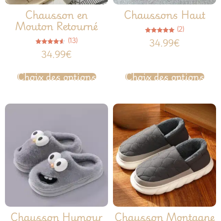
Chausson en
Chaussons Haut
Mouton Retourné
(2)
Note
(13)
34.99
€
5.00
sur 5
Note
34.99
€
4.54
sur 5
Choix des options
Choix des options
Chausson Humour
Chausson Montagne