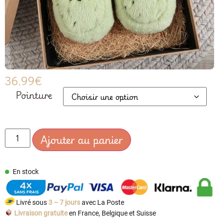
36.99
€
Pointure
Ajouter au panier
En stock
Livré sous
3 – 7 jours
avec La Poste
Livraison gratuite
en France, Belgique et Suisse