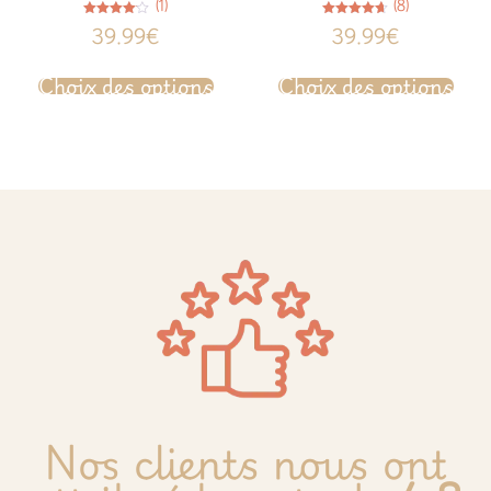
(1)
(8)
Note
Note
39.99
€
39.99
€
4.00
4.63
sur 5
sur 5
Choix des options
Choix des options
Nos clients nous ont