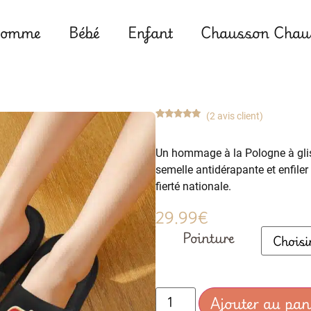
omme
Bébé
Enfant
Chausson Chaus
(
2
avis client)
Noté
2
5.00
sur 5
basé sur
Un hommage à la Pologne à gliss
notations
client
semelle antidérapante et enfiler
fierté nationale.
29.99
€
Pointure
Ajouter au pan