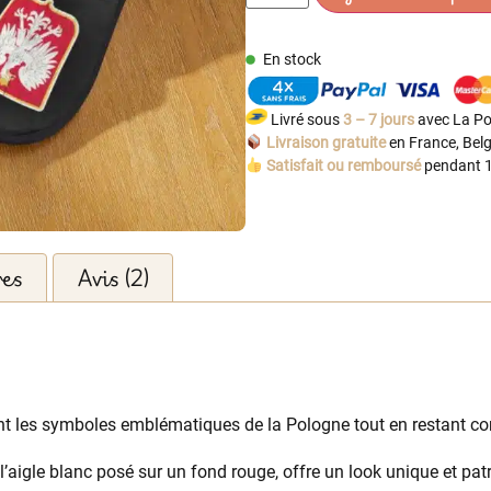
En stock
Livré sous
3 – 7 jours
avec La Po
Livraison gratuite
en France, Belg
Satisfait ou remboursé
pendant 1
res
Avis (2)
ent les symboles emblématiques de la Pologne tout en restant co
l’aigle blanc posé sur un fond rouge, offre un look unique et patr