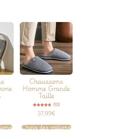
ns
Chaussons
omme
Homme Grande
Taille
)
(10)
Note
37.99
€
4.70
sur 5
tions
Choix des options