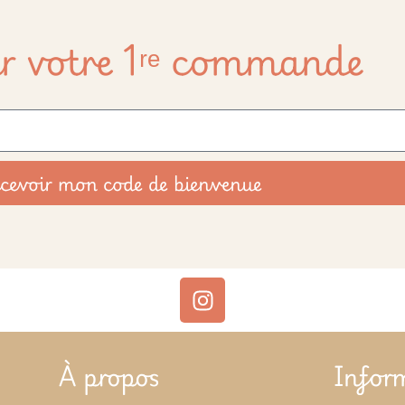
r votre 1ʳᵉ commande
cevoir mon code de bienvenue
À propos
Infor