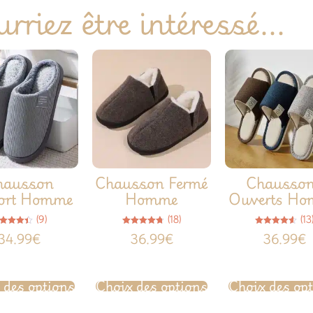
rriez être intéressé...
hausson
Chausson Fermé
Chausso
ort Homme
Homme
Ouverts H
(9)
(18)
(13
Note
Note
Note
34.99
€
36.99
€
36.99
€
4.44
4.72
4.54
sur 5
sur 5
sur 5
 des options
Choix des options
Choix des op