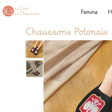
Femme
H
Chaussons Polonais