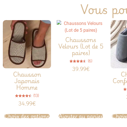
Vous pou
Chaussons
Velours (Lot de 5
paires)
(6)
Note
39.99
€
4.50
Chausson
C
sur 5
Japonais
Conf
Homme
(13)
Note
34.99
€
4.46
sur 5
Choix des options
Ajouter au panier
Choix