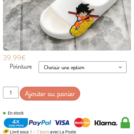
39.99
€
Pointure
Ajouter au panier
En stock
Livré sous
3 – 7 jours
avec La Poste