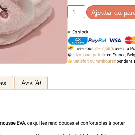
Ajouter au pan
En stock
Livré sous
3 – 7 jours
avec La Po
Livraison gratuite
en France, Belg
Satisfait ou remboursé
pendant 1
res
Avis (4)
 mousse EVA
, ce qui les rend douces et confortables à porter.