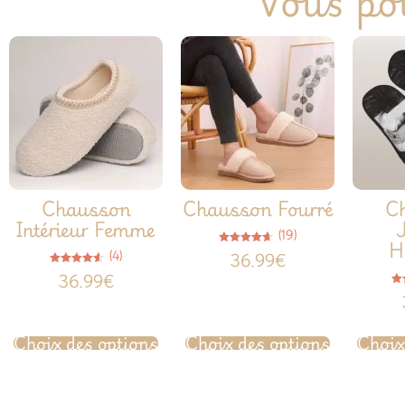
Vous pou
Chausson
Chausson Fourré
C
Intérieur Femme
(19)
H
Note
(4)
36.99
€
4.63
sur 5
Note
36.99
€
4.50
sur 5
Choix des options
Choix des options
Choix