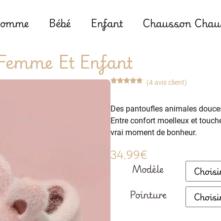
omme
Bébé
Enfant
Chausson Chaus
Femme Et Enfant
(
4
avis client)
Noté
4
5.00
sur 5
basé sur
Des pantoufles animales douces
notations
client
Entre confort moelleux et touch
vrai moment de bonheur.
34.99
€
Modèle
Pointure