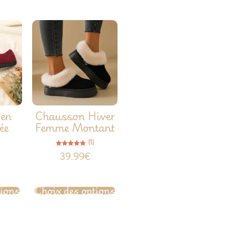
en
Chausson Hiver
ée
Femme Montant
(1)
Note
39.99
€
5.00
sur 5
tions
Choix des options