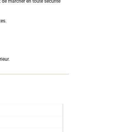
t de marcher en toute sécurité
tes.
ieur.