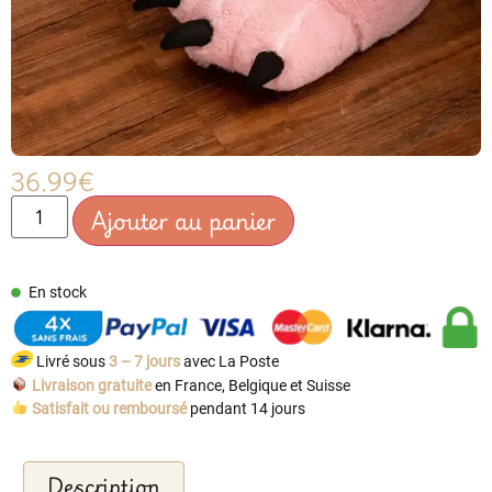
36.99
€
Ajouter au panier
En stock
Livré sous
3 – 7 jours
avec La Poste
Livraison gratuite
en France, Belgique et Suisse
Satisfait ou remboursé
pendant 14 jours
Description