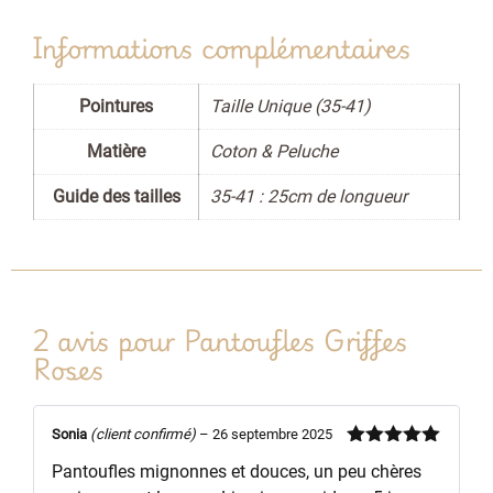
Informations complémentaires
Pointures
Taille Unique (35-41)
Matière
Coton & Peluche
Guide des tailles
35-41 : 25cm de longueur
2 avis pour
Pantoufles Griffes
Roses
Sonia
(client confirmé)
–
26 septembre 2025
Note
5
sur
Pantoufles mignonnes et douces, un peu chères
5