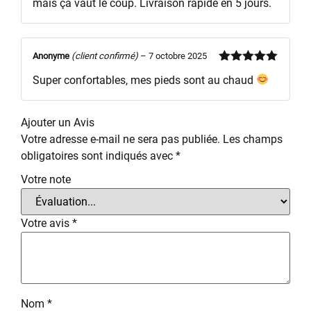
mais ça vaut le coup. Livraison rapide en 5 jours.
Anonyme
(client confirmé)
–
7 octobre 2025
Note
5
sur
Super confortables, mes pieds sont au chaud
5
Ajouter un Avis
Votre adresse e-mail ne sera pas publiée.
Les champs
obligatoires sont indiqués avec
*
Votre note
Votre avis
*
Nom
*