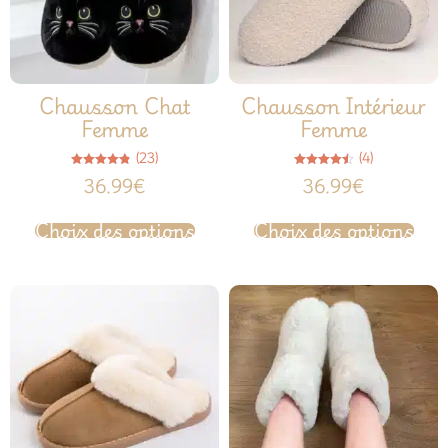
Chausson Chat
Chausson Intérieur
Femme
Femme
(23)
(4)
Note
Note
36.99
€
36.99
€
4.78
4.50
sur 5
sur 5
Choix des options
Choix des options