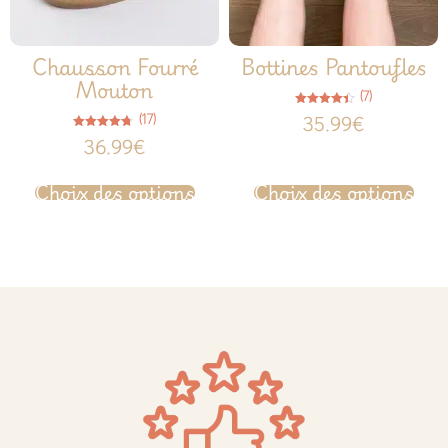
Chausson Fourré
Bottines Pantoufles
Mouton
(7)
Note
(17)
35.99
€
4.43
sur 5
Note
36.99
€
4.65
sur 5
Choix des options
Choix des options