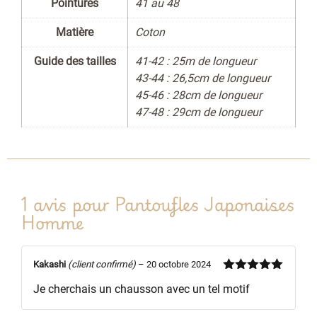
Pointures
41 au 48
Matière
Coton
Guide des tailles
41-42 : 25m de longueur
43-44 : 26,5cm de longueur
45-46 : 28cm de longueur
47-48 : 29cm de longueur
1 avis pour
Pantoufles Japonaises
Homme
Kakashi
(client confirmé)
–
20 octobre 2024
Note
5
sur
Je cherchais un chausson avec un tel motif
5