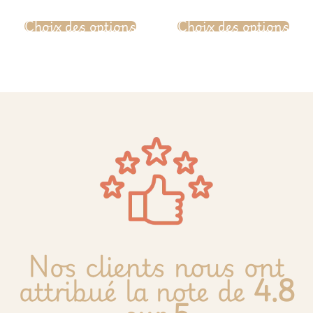
sur 5
sur 5
Choix des options
Choix des options
Nos clients nous ont
attribué la note de
4.8