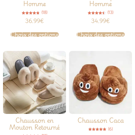
Homme
Homme
(18)
(13)
Note
Note
36.99
€
34.99
€
4.72
4.46
sur 5
sur 5
Choix des options
Choix des options
Chausson en
Chausson Caca
Mouton Retourné
(6)
Note