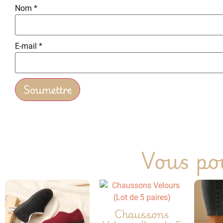
Nom
*
E-mail
*
Vous pou
Chaussons