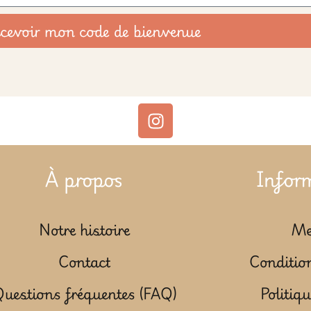
cevoir mon code de bienvenue
À propos
Infor
Notre histoire
Me
Contact
Condition
uestions fréquentes (FAQ)
Politiqu