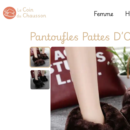
Femme
H
Pantoufles Pattes D’