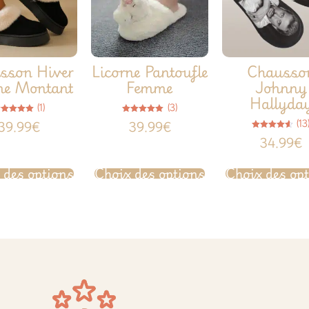
sson Hiver
Licorne Pantoufle
Chausso
e Montant
Femme
Johnny
Hallyda
(1)
(3)
Note
Note
(13
39.99
€
39.99
€
5.00
5.00
sur 5
sur 5
Note
34.99
€
4.54
sur 5
 des options
Choix des options
Choix des op