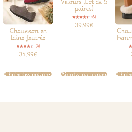
Velours (Lot de 5
paires)
(6)
Note
39.99
€
4.50
Chausson en
Chau
sur 5
laine feutrée
Femm
(4)
Note
34.99
€
4.25
sur 5
Choix des options
Ajouter au panier
Choix