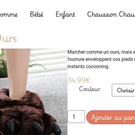
omme
Bébé
Enfant
Chausson Chaus
Ours
Marcher comme un ours, mais en
fourrure enveloppent vos pieds 
instants cocooning.
34.99
€
Couleur
Ajouter au pan