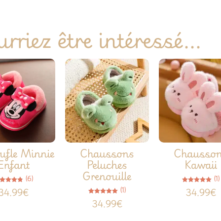
rriez être intéressé...
ufle Minnie
Chaussons
Chausso
Enfant
Peluches
Kawaii
Grenouille
(6)
(1)
Note
Note
(1)
34.99
€
34.99
€
4.83
5.00
sur 5
sur 5
Note
34.99
€
5.00
sur 5