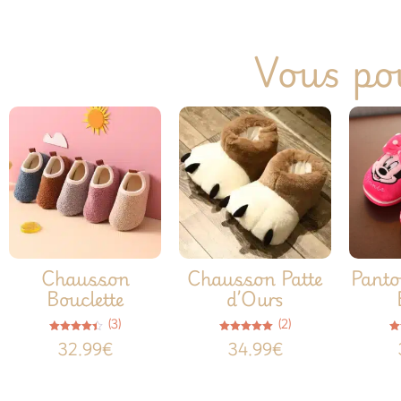
Vous pou
Chausson
Chausson Patte
Panto
Bouclette
d’Ours
(3)
(2)
Note
Note
32.99
€
34.99
€
4.33
5.00
sur 5
sur 5