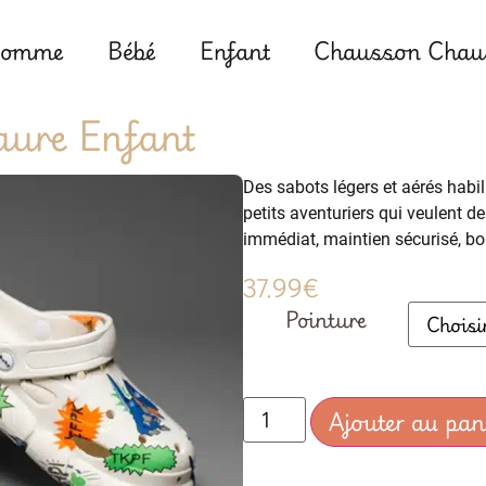
omme
Bébé
Enfant
Chausson Chaus
aure Enfant
Des sabots légers et aérés habil
petits aventuriers qui veulent 
immédiat, maintien sécurisé, b
37.99
€
Pointure
Ajouter au pan