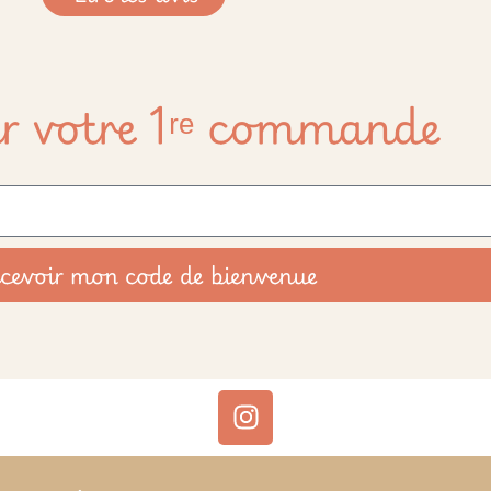
r votre 1ʳᵉ commande
cevoir mon code de bienvenue