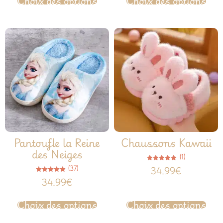
Choix des options
Choix des options
Pantoufle la Reine
Chaussons Kawaii
des Neiges
(1)
Note
(37)
34.99
€
5.00
sur 5
Note
34.99
€
4.86
sur 5
Choix des options
Choix des options