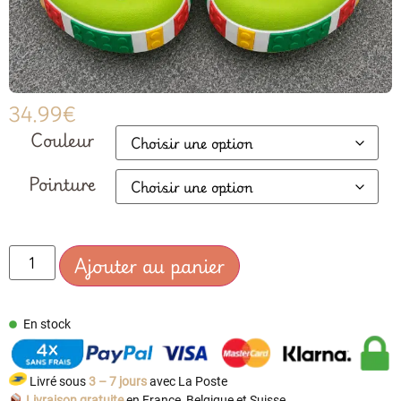
34.99
€
Couleur
Pointure
Ajouter au panier
En stock
Livré sous
3 – 7 jours
avec La Poste
Livraison gratuite
en France, Belgique et Suisse