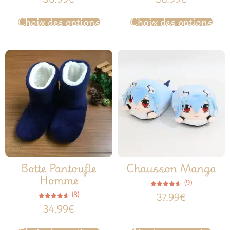
sur 5
sur 5
Choix des options
Choix des options
Botte Pantoufle
Chausson Manga
Homme
(9)
Note
(8)
37.99
€
4.56
sur 5
Note
34.99
€
4.63
sur 5