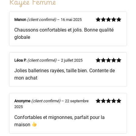
Rayée Femme
Manon
(client confirmé)
–
16 mai 2025
Note
5
sur
Chaussons confortables et jolis. Bonne qualité
5
globale
Léoa P.
(client confirmé)
–
2 juillet 2025
Note
5
sur
Jolies ballerines rayées, taille bien. Contente de
5
mon achat
Anonyme
(client confirmé)
–
22 septembre
2025
Note
5
sur
5
Confortables et mignonnes, parfait pour la
maison