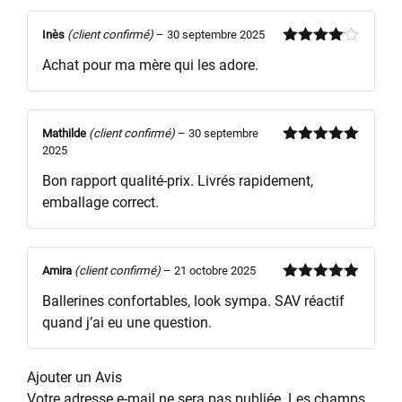
Inès
(client confirmé)
–
30 septembre 2025
Note
4
Achat pour ma mère qui les adore.
sur 5
Mathilde
(client confirmé)
–
30 septembre
2025
Note
5
sur
5
Bon rapport qualité-prix. Livrés rapidement,
emballage correct.
Amira
(client confirmé)
–
21 octobre 2025
Note
5
sur
Ballerines confortables, look sympa. SAV réactif
5
quand j’ai eu une question.
Ajouter un Avis
Votre adresse e-mail ne sera pas publiée.
Les champs