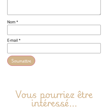
Nom
*
E-mail
*
Vous pourriez être
intéressé...