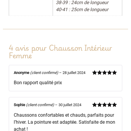
38-39 : 24cm de longueur
40-41 : 25cm de longueur
4 avis pour
Chausson Intérieur
Femme
Anonyme
(client confirmé)
–
28 juillet 2024
Note
5
sur
Bon rapport qualité prix
5
Sophie
(client confirmé)
–
30 juillet 2024
Note
5
sur
Chaussons confortables et chauds, parfaits pour
5
l’hiver. La pointure est adaptée. Satisfaite de mon
achat !