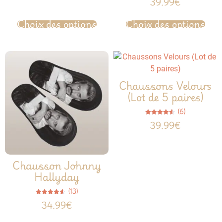
39.99
€
4.77
sur 5
Choix des options
Choix des options
Chaussons Velours
(Lot de 5 paires)
(6)
Note
39.99
€
4.50
sur 5
Chausson Johnny
Hallyday
(13)
Note
34.99
€
4.54
sur 5