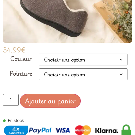
34.99
€
Couleur
Pointure
Ajouter au panier
En stock