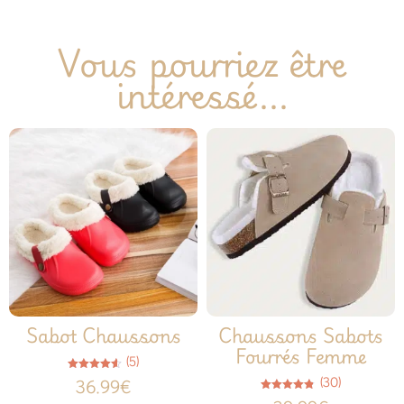
Vous pourriez être
intéressé...
Sabot Chaussons
Chaussons Sabots
Fourrés Femme
(5)
Note
(30)
36.99
€
4.60
sur 5
Note