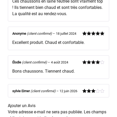
Ces chaussons en laine feutrée sont vraiment top
5
! Ils tiennent bien chaud et sont très confortables.
La qualité est au rendez-vous.
Anonyme
(client confirmé)
–
18 juillet 2024
Note
5
sur
Excellent produit. Chaud et confortable.
5
Élodie
(client confirmé)
–
4 août 2024
Note
4
Bons chaussons. Tiennent chaud.
sur 5
sylvie Eimer
(client confirmé)
–
12 juin 2026
Note
3
sur 5
Ajouter un Avis
Votre adresse e-mail ne sera pas publiée.
Les champs