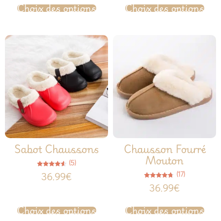
Choix des options
Choix des options
Sabot Chaussons
Chausson Fourré
Mouton
(5)
Note
(17)
36.99
€
4.60
sur 5
Note
36.99
€
4.65
sur 5
Choix des options
Choix des options