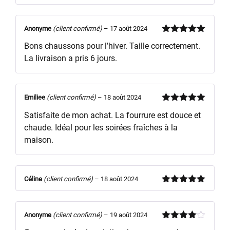
Note
5
sur
5
Anonyme
(client confirmé)
–
17 août 2024
Note
5
sur
Bons chaussons pour l’hiver. Taille correctement.
5
La livraison a pris 6 jours.
Emiliee
(client confirmé)
–
18 août 2024
Note
5
sur
Satisfaite de mon achat. La fourrure est douce et
5
chaude. Idéal pour les soirées fraîches à la
maison.
Céline
(client confirmé)
–
18 août 2024
Note
5
sur
5
Anonyme
(client confirmé)
–
19 août 2024
Note
4