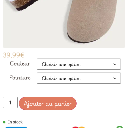
39.99
€
Couleur
Pointure
Ajouter au panier
En stock