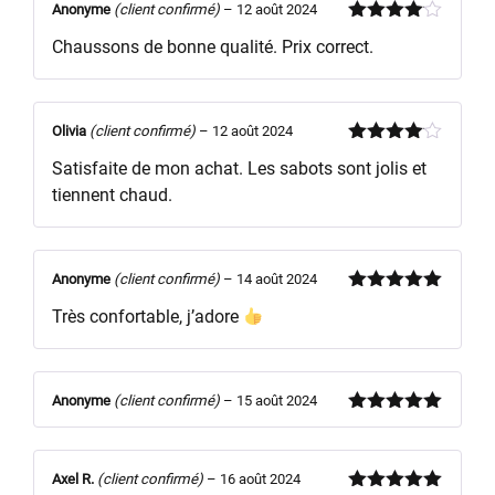
Anonyme
(client confirmé)
–
12 août 2024
Note
4
Chaussons de bonne qualité. Prix correct.
sur 5
Olivia
(client confirmé)
–
12 août 2024
Note
4
Satisfaite de mon achat. Les sabots sont jolis et
sur 5
tiennent chaud.
Anonyme
(client confirmé)
–
14 août 2024
Note
5
sur
Très confortable, j’adore
5
Anonyme
(client confirmé)
–
15 août 2024
Note
5
sur
5
Axel R.
(client confirmé)
–
16 août 2024