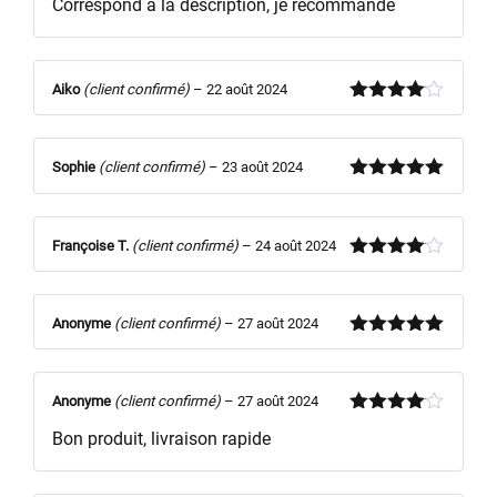
Correspond a la description, je recommande
sur 5
Aiko
(client confirmé)
–
22 août 2024
Note
4
sur 5
Sophie
(client confirmé)
–
23 août 2024
Note
5
sur
5
Françoise T.
(client confirmé)
–
24 août 2024
Note
4
sur 5
Anonyme
(client confirmé)
–
27 août 2024
Note
5
sur
5
Anonyme
(client confirmé)
–
27 août 2024
Note
4
Bon produit, livraison rapide
sur 5