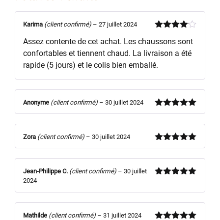
Karima
(client confirmé)
–
27 juillet 2024
Note
4
Assez contente de cet achat. Les chaussons sont
sur 5
confortables et tiennent chaud. La livraison a été
rapide (5 jours) et le colis bien emballé.
Anonyme
(client confirmé)
–
30 juillet 2024
Note
5
sur
5
Zora
(client confirmé)
–
30 juillet 2024
Note
5
sur
5
Jean-Philippe C.
(client confirmé)
–
30 juillet
2024
Note
5
sur
5
Mathilde
(client confirmé)
–
31 juillet 2024