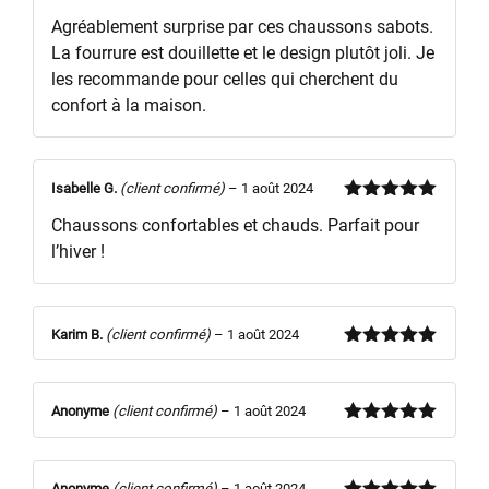
Note
5
sur
Agréablement surprise par ces chaussons sabots.
5
La fourrure est douillette et le design plutôt joli. Je
les recommande pour celles qui cherchent du
confort à la maison.
Isabelle G.
(client confirmé)
–
1 août 2024
Note
5
sur
Chaussons confortables et chauds. Parfait pour
5
l’hiver !
Karim B.
(client confirmé)
–
1 août 2024
Note
5
sur
5
Anonyme
(client confirmé)
–
1 août 2024
Note
5
sur
5
Anonyme
(client confirmé)
–
1 août 2024