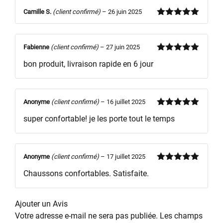
Camille S.
(client confirmé)
–
26 juin 2025
Note
5
sur
5
Fabienne
(client confirmé)
–
27 juin 2025
Note
5
sur
bon produit, livraison rapide en 6 jour
5
Anonyme
(client confirmé)
–
16 juillet 2025
Note
5
sur
super confortable! je les porte tout le temps
5
Anonyme
(client confirmé)
–
17 juillet 2025
Note
5
sur
Chaussons confortables. Satisfaite.
5
Ajouter un Avis
Votre adresse e-mail ne sera pas publiée.
Les champs