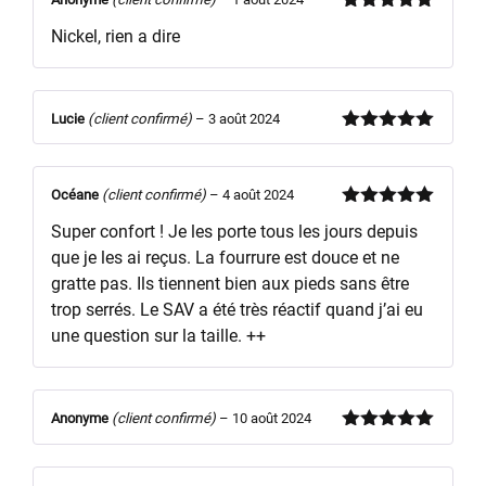
Note
5
sur
Nickel, rien a dire
5
Lucie
(client confirmé)
–
3 août 2024
Note
5
sur
5
Océane
(client confirmé)
–
4 août 2024
Note
5
sur
Super confort ! Je les porte tous les jours depuis
5
que je les ai reçus. La fourrure est douce et ne
gratte pas. Ils tiennent bien aux pieds sans être
trop serrés. Le SAV a été très réactif quand j’ai eu
une question sur la taille. ++
Anonyme
(client confirmé)
–
10 août 2024
Note
5
sur
5