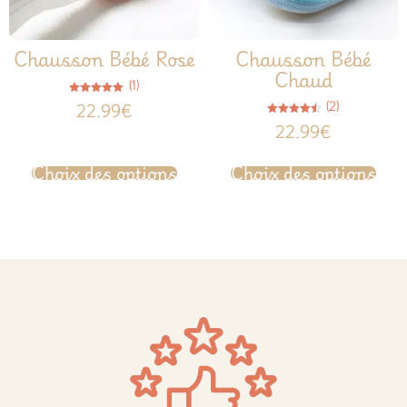
Chausson Bébé Rose
Chausson Bébé
Chaud
(1)
Note
(2)
22.99
€
5.00
sur 5
Note
22.99
€
4.50
sur 5
Choix des options
Choix des options