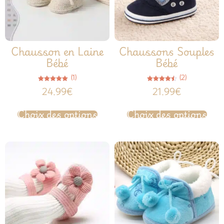
Chausson en Laine
Chaussons Souples
Bébé
Bébé
(1)
(2)
Note
Note
24.99
€
21.99
€
5.00
4.50
sur 5
sur 5
Choix des options
Choix des options