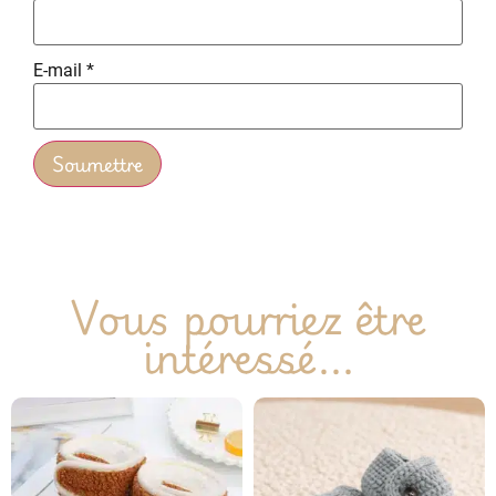
E-mail
*
Vous pourriez être
intéressé...