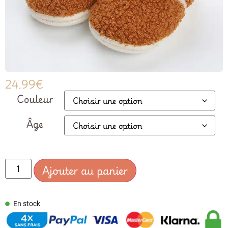
24.99
€
Couleur
Âge
Ajouter au panier
En stock