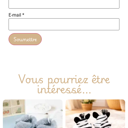
E-mail
*
Vous pourriez être
intéressé...