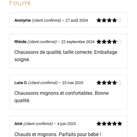
Fourré
Anonyme
(client confirmé)
–
27 août 2024
Note
4
sur 5
Rhinda
(client confirmé)
–
22 septembre 2024
Note
4
Chaussons de qualité, taille correcte. Emballage
sur 5
soigné.
Luna O.
(client confirmé)
–
23 mai 2025
Note
4
Chaussons mignons et confortables. Bonne
sur 5
qualité.
Amir
(client confirmé)
–
4 juin 2025
Note
5
sur
Chauds et mignons. Parfaits pour bébé !
5