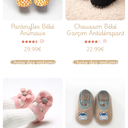
Pantoufles Bébé
Chausson Bébé
Animaux
Garçon Antidérapant
(2)
(1)
Note
Note
29.99
€
22.99
€
4.50
4.00
sur 5
sur 5
Choix des options
Choix des options