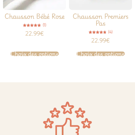
Chausson Bébé Rose
Chausson Premiers
Pas
(1)
Note
(4)
22.99
€
5.00
sur 5
Note
22.99
€
4.75
sur 5
Choix des options
Choix des options