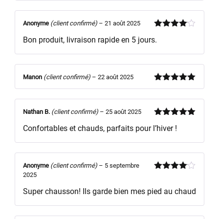
Anonyme
(client confirmé)
–
21 août 2025
Note
4
Bon produit, livraison rapide en 5 jours.
sur 5
Manon
(client confirmé)
–
22 août 2025
Note
5
sur
5
Nathan B.
(client confirmé)
–
25 août 2025
Note
5
sur
Confortables et chauds, parfaits pour l’hiver !
5
Anonyme
(client confirmé)
–
5 septembre
2025
Note
4
sur 5
Super chausson! Ils garde bien mes pied au chaud