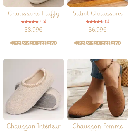
Chaussons Fluffy
Sabot Chaussons
(15)
(5)
Note
Note
38.99
€
36.99
€
4.67
4.60
sur 5
sur 5
Choix des options
Choix des options
Chausson Intérieur
Chausson Femme