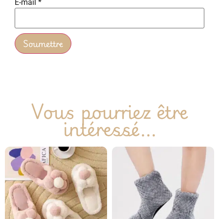
E-mail
*
Vous pourriez être
intéressé...