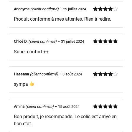
Anonyme
(client confirmé)
–
29 juillet 2024
Note
4
Produit conforme à mes attentes. Rien à redire.
sur 5
Chloé D.
(client confirmé)
–
31 juillet 2024
Note
5
sur
Super confort ++
5
Hassana
(client confirmé)
–
3 août 2024
Note
4
sympa
sur 5
Amina
(client confirmé)
–
15 août 2024
Note
5
sur
Bon produit, je recommande. Le colis est arrivé en
5
bon état.