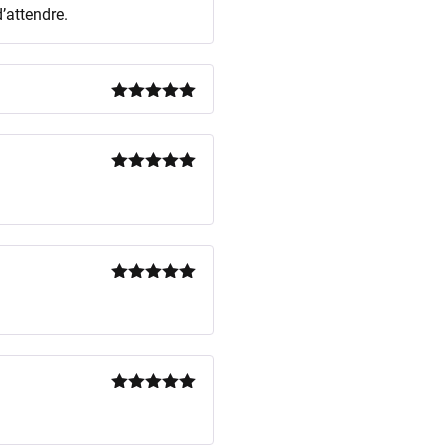
d’attendre.
Note
5
sur
5
Note
5
sur
5
Note
5
sur
5
Note
5
sur
5