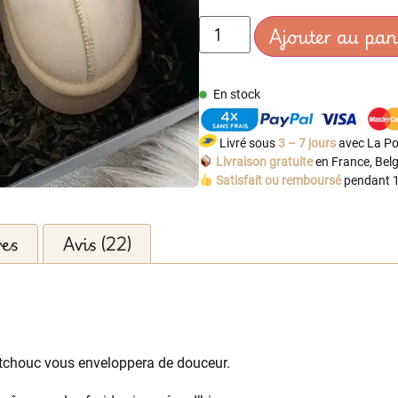
Ajouter au pan
En stock
Livré sous
3 – 7 jours
avec La Po
Livraison gratuite
en France, Belg
Satisfait ou remboursé
pendant 1
res
Avis (22)
tchouc vous enveloppera de douceur.