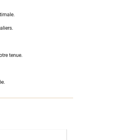
timale.
aliers.
otre tenue.
ée.