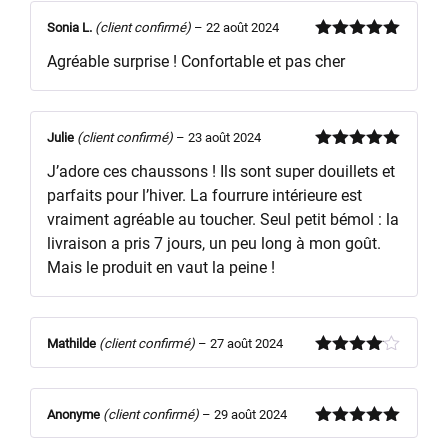
Sonia L.
(client confirmé)
–
22 août 2024
Note
5
sur
Agréable surprise ! Confortable et pas cher
5
Julie
(client confirmé)
–
23 août 2024
Note
5
sur
J’adore ces chaussons ! Ils sont super douillets et
5
parfaits pour l’hiver. La fourrure intérieure est
vraiment agréable au toucher. Seul petit bémol : la
livraison a pris 7 jours, un peu long à mon goût.
Mais le produit en vaut la peine !
Mathilde
(client confirmé)
–
27 août 2024
Note
4
sur 5
Anonyme
(client confirmé)
–
29 août 2024
Note
5
sur