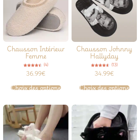
Chausson Intérieur
Chausson Johnny
Femme
Hallyday
(4)
(13)
Note
Note
36.99
€
34.99
€
4.50
4.54
sur 5
sur 5
Choix des options
Choix des options