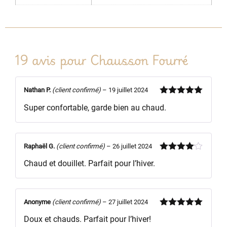
19 avis pour
Chausson Fourré
Nathan P.
(client confirmé)
–
19 juillet 2024
Note
5
sur
Super confortable, garde bien au chaud.
5
Raphaël G.
(client confirmé)
–
26 juillet 2024
Note
4
Chaud et douillet. Parfait pour l’hiver.
sur 5
Anonyme
(client confirmé)
–
27 juillet 2024
Note
5
sur
Doux et chauds. Parfait pour l’hiver!
5