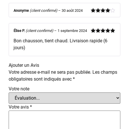
5
Anonyme
(client confirmé)
–
30 août 2024
Note
4
sur 5
Élise P.
(client confirmé)
–
1 septembre 2024
Note
5
sur
Bon chausson, tient chaud. Livraison rapide (6
5
jours)
Ajouter un Avis
Votre adresse e-mail ne sera pas publiée.
Les champs
obligatoires sont indiqués avec
*
Votre note
Votre avis
*