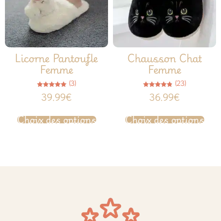
Licorne Pantoufle
Chausson Chat
Femme
Femme
(3)
(23)
Note
Note
39.99
€
36.99
€
5.00
4.78
sur 5
sur 5
Choix des options
Choix des options