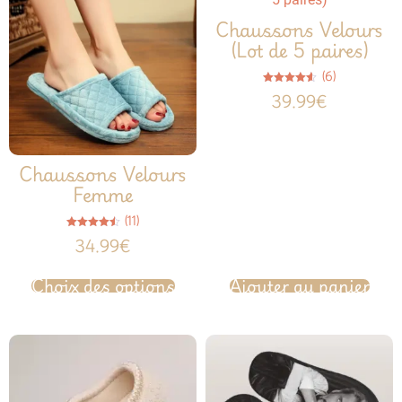
Chaussons Velours
(Lot de 5 paires)
(6)
Note
39.99
€
4.50
sur 5
Chaussons Velours
Femme
(11)
Note
34.99
€
4.45
sur 5
Choix des options
Ajouter au panier