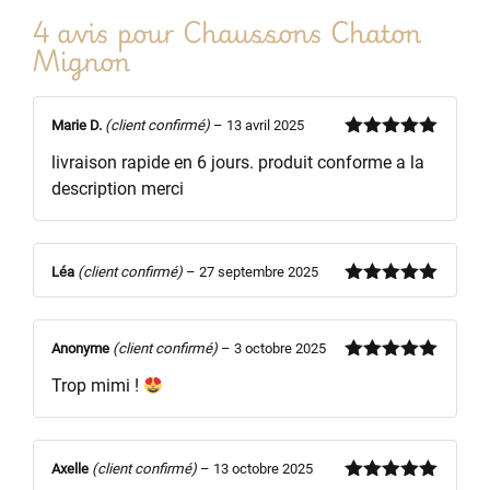
4 avis pour
Chaussons Chaton
Mignon
Marie D.
(client confirmé)
–
13 avril 2025
Note
5
sur
livraison rapide en 6 jours. produit conforme a la
5
description merci
Léa
(client confirmé)
–
27 septembre 2025
Note
5
sur
5
Anonyme
(client confirmé)
–
3 octobre 2025
Note
5
sur
Trop mimi !
5
Axelle
(client confirmé)
–
13 octobre 2025