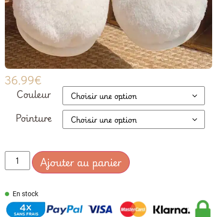
36.99
€
Couleur
Pointure
Ajouter au panier
En stock