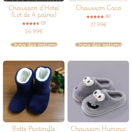
Chausson d’Hotel
Chausson Caca
(Lot de 4 paires)
(6)
Note
(3)
37.99
€
4.83
sur 5
Note
34.99
€
4.67
sur 5
Choix des options
Choix des options
Botte Pantoufle
Chausson Humour