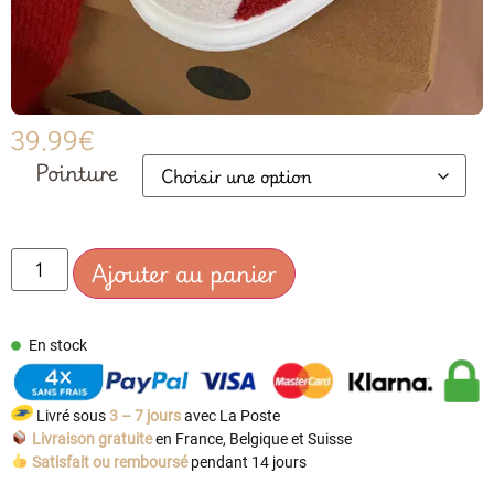
39.99
€
Pointure
Ajouter au panier
En stock
Livré sous
3 – 7 jours
avec La Poste
Livraison gratuite
en France, Belgique et Suisse
Satisfait ou remboursé
pendant 14 jours