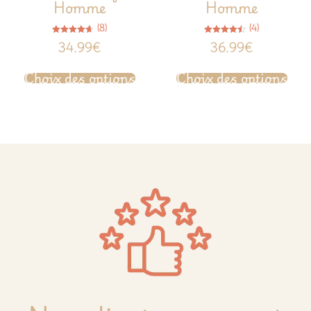
Homme
Homme
(8)
(4)
Note
Note
34.99
€
36.99
€
4.63
4.50
sur 5
sur 5
Choix des options
Choix des options