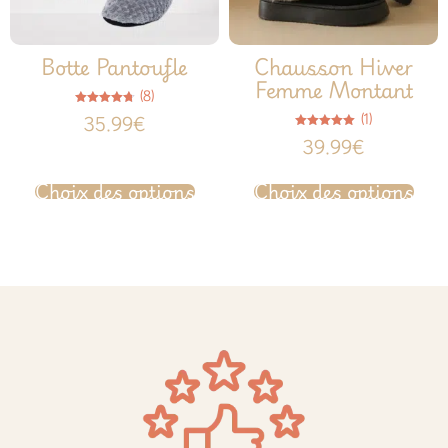
Botte Pantoufle
Chausson Hiver
Femme Montant
(8)
Note
(1)
35.99
€
4.75
sur 5
Note
39.99
€
5.00
sur 5
Choix des options
Choix des options