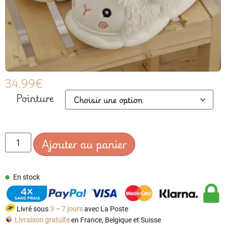
34.99
€
Pointure
Ajouter au panier
En stock
Livré sous
3 – 7 jours
avec La Poste
Livraison gratuite
en France, Belgique et Suisse