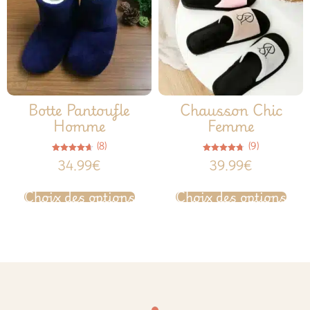
Botte Pantoufle
Chausson Chic
Homme
Femme
(8)
(9)
Note
Note
34.99
€
39.99
€
4.63
4.67
sur 5
sur 5
Choix des options
Choix des options