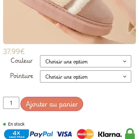
37.99
€
Couleur
Pointure
Ajouter au panier
En stock