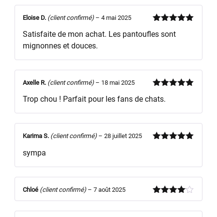
Eloise D.
(client confirmé)
–
4 mai 2025
Note
5
sur
Satisfaite de mon achat. Les pantoufles sont
5
mignonnes et douces.
Axelle R.
(client confirmé)
–
18 mai 2025
Note
5
sur
Trop chou ! Parfait pour les fans de chats.
5
Karima S.
(client confirmé)
–
28 juillet 2025
Note
5
sur
sympa
5
Chloé
(client confirmé)
–
7 août 2025
Note
4
sur 5