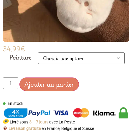
34.99
€
Pointure
Ajouter au panier
En stock
Livré sous
3 – 7 jours
avec La Poste
Livraison gratuite
en France, Belgique et Suisse