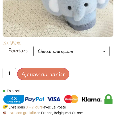
37.99
€
Pointure
Ajouter au panier
En stock
Livré sous
3 – 7 jours
avec La Poste
Livraison gratuite
en France, Belgique et Suisse