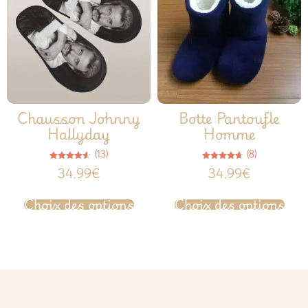
Chausson Johnny
Botte Pantoufle
Hallyday
Homme
(13)
(8)
Note
Note
34.99
€
34.99
€
4.54
4.63
sur 5
sur 5
Choix des options
Choix des options