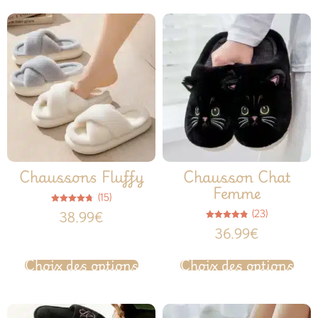
Chaussons Fluffy
Chausson Chat
Femme
(15)
Note
(23)
38.99
€
4.67
sur 5
Note
36.99
€
4.78
sur 5
Choix des options
Choix des options