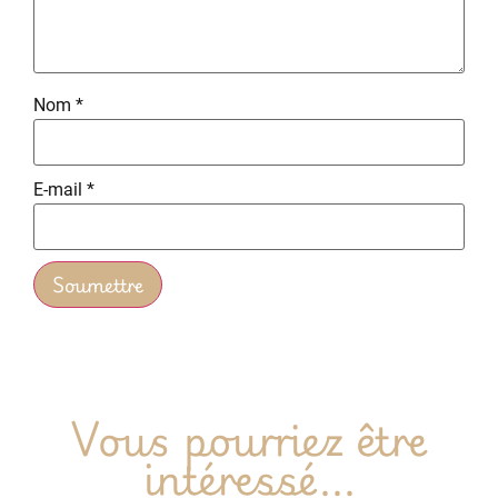
Nom
*
E-mail
*
Vous pourriez être
intéressé...