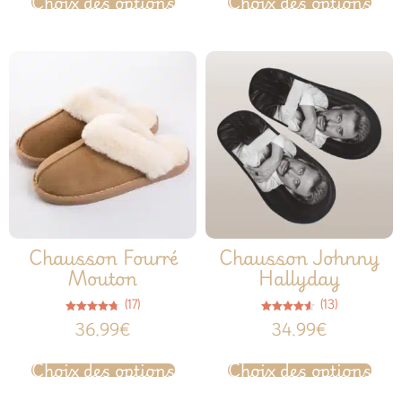
Choix des options
Choix des options
Chausson Fourré
Chausson Johnny
Mouton
Hallyday
(17)
(13)
Note
Note
36.99
€
34.99
€
4.65
4.54
sur 5
sur 5
Choix des options
Choix des options