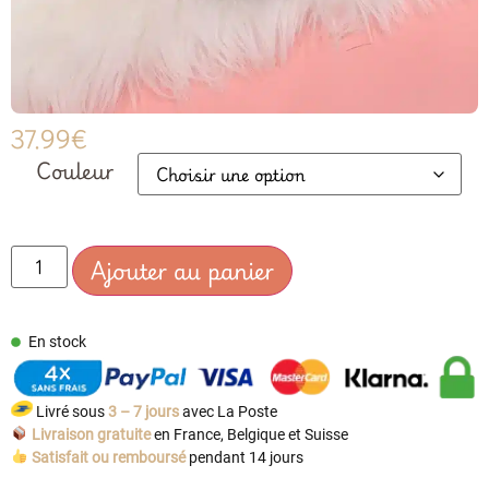
37.99
€
Couleur
Ajouter au panier
En stock
Livré sous
3 – 7 jours
avec La Poste
Livraison gratuite
en France, Belgique et Suisse
Satisfait ou remboursé
pendant 14 jours