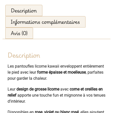
Description
Informations complémentaires
Avis (0)
Description
Les pantoufles licorne kawaii enveloppent entièrement
le pied avec leur
forme épaisse et moelleuse
, parfaites
pour garder la chaleur.
Leur
design de grosse licorne
avec
corne et oreilles en
relief
apporte une touche fun et mignonne à vos tenues
d’intérieur.
Disponibles en
rose, violet ou blanc rosé
, elles ajoutent