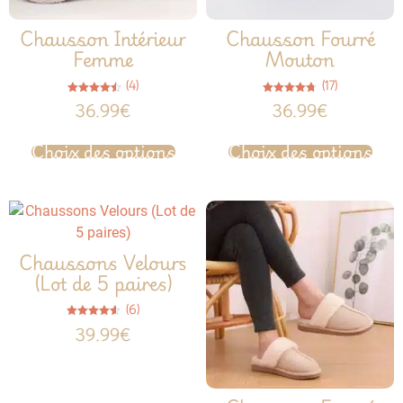
Chausson Intérieur
Chausson Fourré
Femme
Mouton
(4)
(17)
Note
Note
36.99
€
36.99
€
4.50
4.65
sur 5
sur 5
Choix des options
Choix des options
Chaussons Velours
(Lot de 5 paires)
(6)
Note
39.99
€
4.50
sur 5