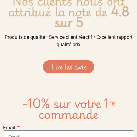
Nos clients nous ont
attribué la note de
4.8
sur 5
Produits de qualité • Service client réactif • Excellent rapport
qualité prix
Lire les avis
-10% sur votre 1ʳᵉ
commande
Email