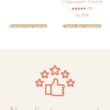
Chausson Fourré
(19)
Note
36.99
€
4.63
sur 5
Ajouter au panier
Choix des options