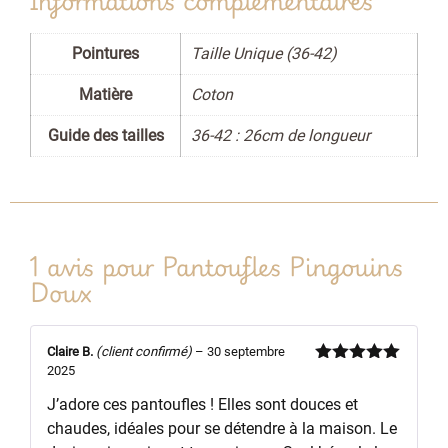
Pointures
Taille Unique (36-42)
Matière
Coton
Guide des tailles
36-42 : 26cm de longueur
1 avis pour
Pantoufles Pingouins
Doux
Claire B.
(client confirmé)
–
30 septembre
2025
Note
5
sur
5
J’adore ces pantoufles ! Elles sont douces et
chaudes, idéales pour se détendre à la maison. Le