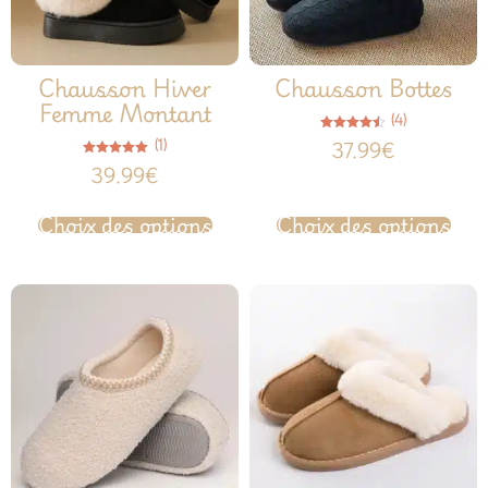
Chausson Hiver
Chausson Bottes
Femme Montant
(4)
Note
(1)
37.99
€
4.50
sur 5
Note
39.99
€
5.00
sur 5
Choix des options
Choix des options