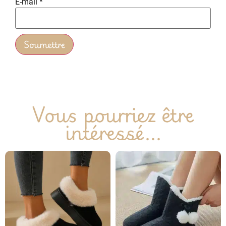
E-mail
*
Vous pourriez être
intéressé...