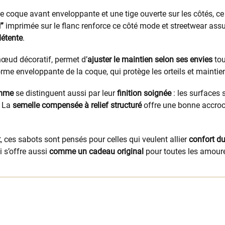
e coque avant enveloppante et une tige ouverte sur les côtés, c
”
imprimée sur le flanc renforce ce côté mode et streetwear assu
détente
.
nœud décoratif, permet d’
ajuster le maintien selon ses envies
tou
rme enveloppante de la coque, qui protège les orteils et maintien
emme
se distinguent aussi par leur
finition soignée
: les surfaces 
. La
semelle compensée à relief structuré
offre une bonne accroc
t
, ces sabots sont pensés pour celles qui veulent allier
confort du
i s’offre aussi
comme un cadeau original
pour toutes les amour