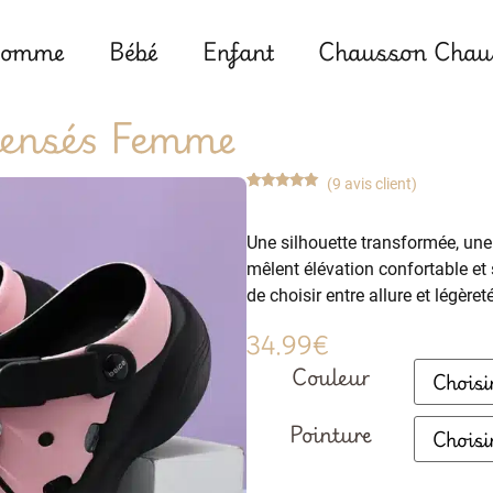
omme
Bébé
Enfant
Chausson Chaus
pensés Femme
(
9
avis client)
Noté
9
4.78
sur 5
basé sur
Une silhouette transformée, u
notations
client
mêlent élévation confortable et 
de choisir entre allure et légèreté
34.99
€
Couleur
Pointure