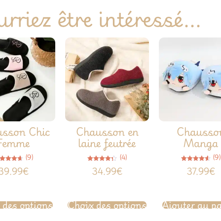
rriez être intéressé...
sson Chic
Chausson en
Chausso
Femme
laine feutrée
Manga
(9)
(4)
(9)
Note
Note
Note
39.99
€
34.99
€
37.99
€
4.67
4.25
4.56
sur 5
sur 5
sur 5
 des options
Choix des options
Ajouter au p