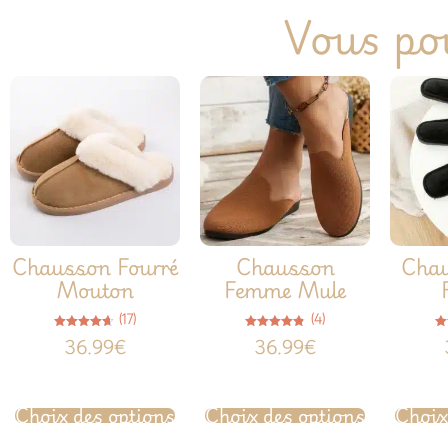
Vous pou
Chausson Fourré
Chausson
Chau
Mouton
Femme Mule
(17)
(4)
Note
Note
36.99
€
36.99
€
4.65
4.75
sur 5
sur 5
Choix des options
Choix des options
Choix