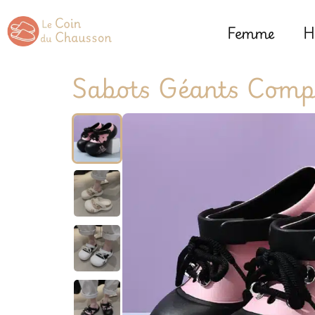
Femme
H
Sabots Géants Com