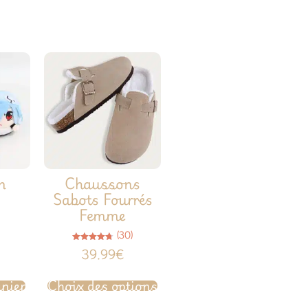
n
Chaussons
Sabots Fourrés
Femme
(30)
Note
39.99
€
4.77
sur 5
anier
Choix des options