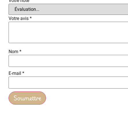
Votre note
Votre avis
*
Nom
*
E-mail
*