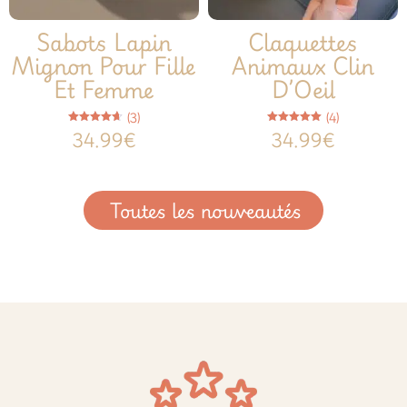
Sabots Lapin
Claquettes
Mignon Pour Fille
Animaux Clin
Et Femme
D’Oeil
(3)
(4)
Note
Note
34.99
€
34.99
€
4.67
5.00
sur 5
sur 5
Toutes les nouveautés