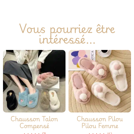
Vous pourriez être
intéressé...
Chausson Talon
Chausson Pilou
Compensé
Pilou Femme