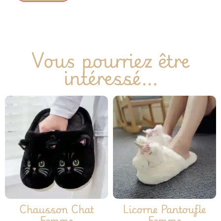
Vous pourriez être
intéressé...
Chausson Chat
Licorne Pantoufle
Femme
Femme