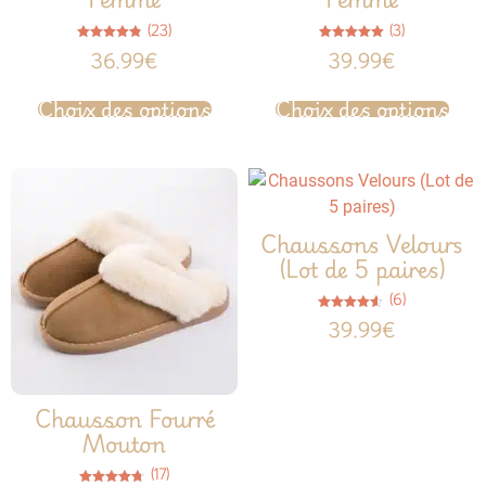
(23)
(3)
Note
Note
36.99
€
39.99
€
4.78
5.00
sur 5
sur 5
Choix des options
Choix des options
Chaussons Velours
(Lot de 5 paires)
(6)
Note
39.99
€
4.50
sur 5
Chausson Fourré
Mouton
(17)