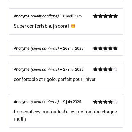
Anonyme
(client confirmé)
–
6 avril 2025
Note
5
sur
Super confortable, j’adore !
5
Anonyme
(client confirmé)
–
26 mai 2025
Note
5
sur
5
Anonyme
(client confirmé)
–
27 mai 2025
Note
4
confortable et rigolo, parfait pour l’hiver
sur 5
Anonyme
(client confirmé)
–
9 juin 2025
Note
4
trop cool ces pantoufles! elles me font rire chaque
sur 5
matin