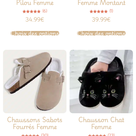
Pilou Femme
Femme Montant
(6)
(1)
Note
Note
34.99
€
39.99
€
4.83
5.00
sur 5
sur 5
Choix des options
Choix des options
Chaussons Sabots
Chausson Chat
Fourrés Femme
Femme
(30)
(23)