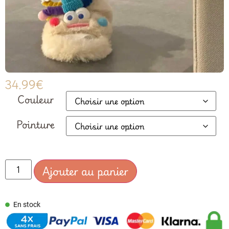
34.99
€
Couleur
Pointure
Ajouter au panier
En stock