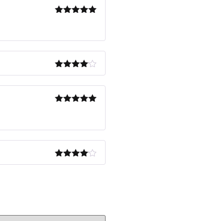
Note
5
sur
5
Note
4
sur 5
Note
5
sur
5
Note
4
sur 5