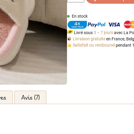
En stock
Livré sous
3 – 7 jours
avec La Po
Livraison gratuite
en France, Belg
Satisfait ou remboursé
pendant 1
res
Avis (7)