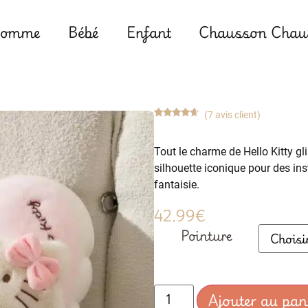
omme
Bébé
Enfant
Chausson Chaus
(
7
avis client)
Noté
7
4.43
sur 5
basé
Tout le charme de Hello Kitty g
sur
notations
silhouette iconique pour des ins
client
fantaisie.
42.99
€
Pointure
Ajouter au pan