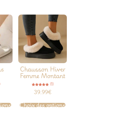
ns
Chausson Hiver
Femme Montant
)
(1)
Note
39.99
€
5.00
sur 5
tions
Choix des options